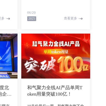
程院院
意见》，明确提出将人工智能技术
、高校、
融入教育教学的全要素过程。在国
06/20
聚一堂，
家政策的引领下，校园成为教育数
更多
查看更多
2025
心揭牌，
字化变革的前沿阵地。在数以计千
创
个充满活力的校园里，AI作文悄
I领域
无声息地闯进了课堂，直接开
力智能科
启“爆改”模式！它不仅帮老师把枯
实实践
燥的写作课堂变成了有趣的挑战，
还把学生们从“写作文恐惧症”中解
员单
救了出来，开启了一场酷炫的写作
生态共
奇幻之旅。
习落地。
年度北
和气聚力全线AI产品单周T
跑企
oken用量突破100亿！