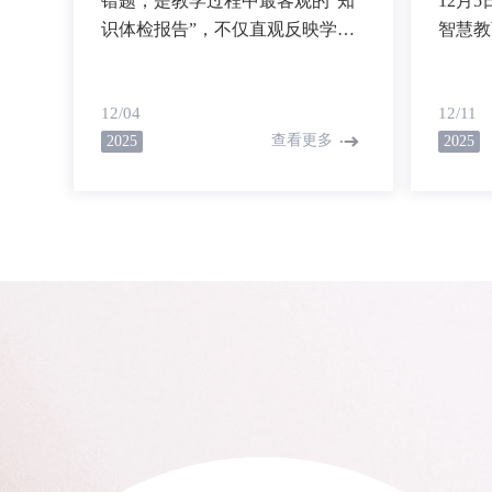
错题，是教学过程中最客观的“知
12月
识体检报告”，不仅直观反映学生
智慧教
的学习薄弱环节，更是教师调整教
作部署
学策略、实现精准教学的核心依
中小学
12/04
12/11
据。
验，统
查看更多
2025
2025
教育、
台全面
育教学
有效路
发展。
与海南
企业，
参与现
解，向
教育的