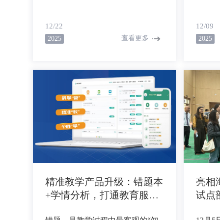
及，在作业设计、学情分析、作业
改周期
反馈、学业诊断、个性化学习等场
写作积
12/22
12/09
景中，用人工智能技术达成助力学
期经验
查看更多
2025
2025
习变革、助力教学提质、助力评价
以兼顾
增效等目标。而要让AI真正落地
况……
日常教学，实现从作业到课堂的精
供“秒
准教学，就需要搭建起作业与课堂
作热情
的衔接链路，将多场景AI需求，
进行修
整合为适配校内教学教情、学情的
修改-
全流程支撑方案，让AI技术从零
散的功能工具，转化为贯穿教学各
环节的精准支撑力量。
精准教学产品升级：错题本
亮相
+学情分析，打通教育服
试点
务“最后一公里
海南