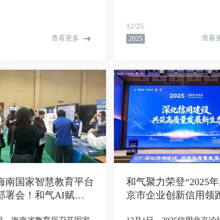
长、反馈慢，容易消磨学生
科学技术馆召开，中国工
极性，同时教师评价依赖长
士、国际教育专家及企业
12/25
，容易出现评价同质化、难
PDC全国联盟学校代表齐
查看更多
查看
2025
到学生的个性化提升的情
共同见证未来创新教育中
如今智能作文评阅能够提
开启 “社会共育、全球协同” 的
批改”，结合老师把关，在写
新教育新征程。作为教育A
尚未消退时及时获得反馈并
的科技创新企业，和气聚
改，高效达成“练习-反馈-
技凭借在AI+教育场景的扎
再练习”的闭环。
与创新实力，被正式授牌 “未来创
新教育中心PDC创联体成
位”，将深度参与创新教育
建，以技术赋能项目式学
海南国家智慧教育平台
和气聚力荣登“2025
部署会！和气AI赋能
京市企业创新信用领
省60万师生
业”名单！