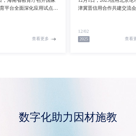
5日，海南省教育厅召开国家
12月1日，2025信用北京
育平台全面深化应用试点工
津冀晋信用合作共建交流
动员会，系统总结前期国家
村展示中心举办，备受关
智慧教育平台试点工作经
的“2025年度北京市企业创
12/02
筹部署面向基础教育、职业
领跑企业”名单在现场隆重
查看更多
查看
2025
高等教育的国家智慧教育平
深化应用试点工作，探索教
数字化转型与智能化升级的
径，助力海南省教育高质量
作为教育AI领域的深耕者
教育数字化成果的优秀展示
北京和气聚力智能科技受邀
场观摩交流环节并设展讲
与会各界集中呈现AI赋能
实践成效。
数字化助力因材施教