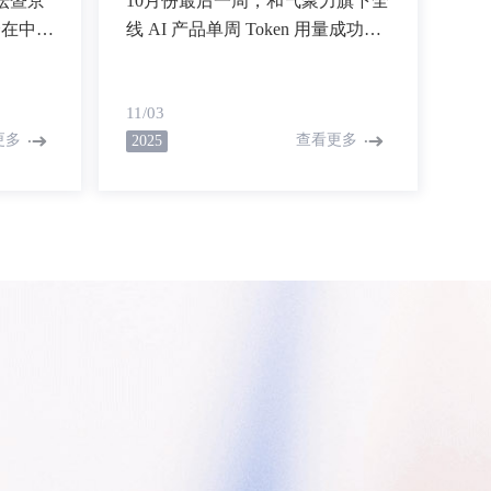
论坛暨京
10月份最后一周，和气聚力旗下全
会在中关
线 AI 产品单周 Token 用量成功突
注
破 100 亿！此外，和气聚力自身研
新信用
发的专用模型调用量近30亿。这一
11/03
揭晓。
硬核数据，代表着来自全国学校用
更多
查看更多
2025
户的认可，也代表着和气聚力产品
线的AI含量。